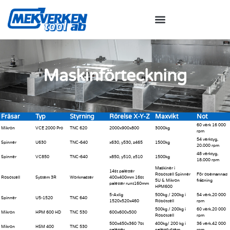
Maskinförteckning
Fräsar
Typ
Styrning
Rörelse X-Y-Z
Maxvikt
Not
60 verk 16 000
Mikron
VCE 2000 Pro
TNC 620
2000x900x800
3000kg
rpm
54 verktyg,
Spinner
U630
TNC-640
x630, y530, z465
1500kg
20.000 rpm
48 verktyg,
Spinner
VC850
TNC-640
x850, y510, z510
1500kg
18.000 rpm
Maskiner i
14st paletter
Robotcell Spinner
För obemannad
Robotcell
System 3R
Workmaster
400x400mm 16st
5U & Mikron
fräsning
paletter runt160mm
HPM600
5-Axlig
500kg / 200kg i
54 verk.20 000
Spinner
U5-1520
TNC 640
1520x520x460
Robotcell
rpm
500kg / 200kg i
60 verk.20 000
Mikron
HPM 600 HD
TNC 530
600x600x500
Robotcell
rpm
500x450x360 7st
400kg/ 200 kg i
36 verk.42 000
Mikron
HSM 400
TNC 530
paletter
palettsystem
rpm