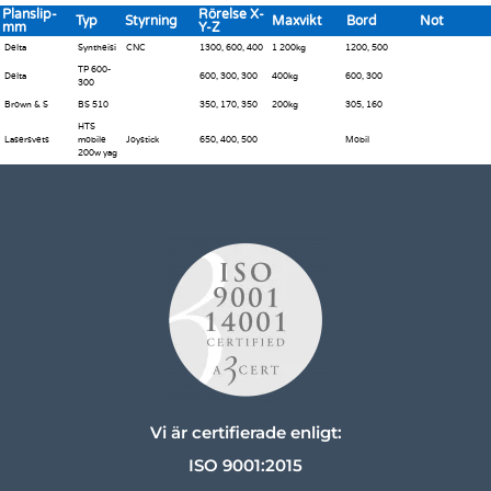
Planslip-
Rörelse X-
Typ
Styrning
Maxvikt
Bord
Not
mm
Y-Z
Delta
Syntheisi
CNC
1300, 600, 400
1 200kg
1200, 500
TP 600-
Delta
600, 300, 300
400kg
600, 300
300
Brown & S
BS 510
350, 170, 350
200kg
305, 160
HTS
Lasersvets
mobile
Joystick
650, 400, 500
Mobil
200w yag
Vi är certifierade enligt:
ISO 9001:2015