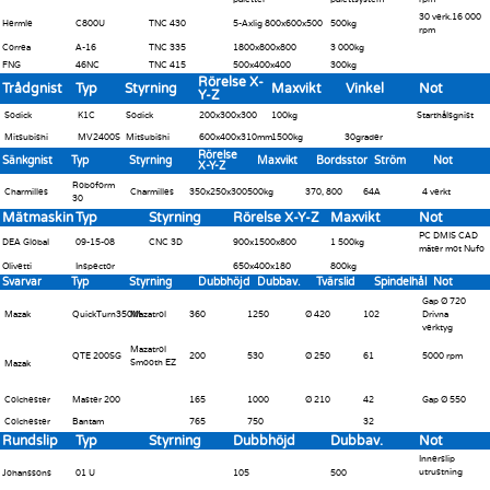
30 verk.16 000
Hermle
C800U
TNC 430
5-Axlig 800x600x500
500kg
rpm
Correa
A-16
TNC 335
1800x800x800
3 000kg
FNG
46NC
TNC 415
500x400x400
300kg
Rörelse X-
Trådgnist
Typ
Styrning
Maxvikt
Vinkel
Not
Y-Z
Sodick
K1C
Sodick
200x300x300
100kg
Starthålsgnist
Mitsubishi
MV2400S
Mitsubishi
600x400x310mm
1500kg
30grader
Rörelse
Sänkgnist
Typ
Styrning
Maxvikt
Bordsstor
Ström
Not
X-Y-Z
Roboform
Charmilles
Charmilles
350x250x300
500kg
370, 800
64A
4 verkt
30
Mätmaskin
Typ
Styrning
Rörelse X-Y-Z
Maxvikt
Not
PC DMIS CAD
DEA Global
09-15-08
CNC 3D
900x1500x800
1 500kg
mäter mot Nufo
Olivetti
Inspector
650x400x180
800kg
Svarvar
Typ
Styrning
Dubbhöjd
Dubbav.
Tvärslid
Spindelhål
Not
Gap Ø 720
Mazak
QuickTurn350M
Mazatrol
360
1250
Ø 420
102
Drivna
verktyg
Mazatrol
QTE 200SG
200
530
Ø 250
61
5000 rpm
Smooth EZ
Mazak
Colchester
Master 200
165
1000
Ø 210
42
Gap Ø 550
Colchester
Bantam
765
750
32
Rundslip
Typ
Styrning
Dubbhöjd
Dubbav.
Not
Innerslip
utrustning
Johanssons
01 U
105
500