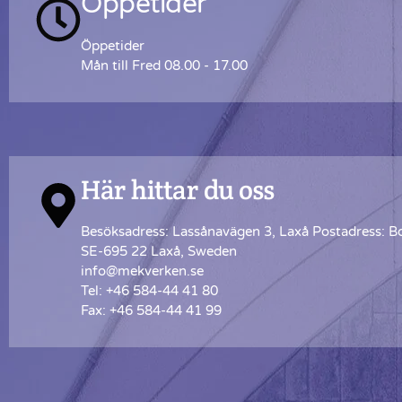
Öppetider
Öppetider
Mån till Fred 08.00 - 17.00
Här hittar du oss
Besöksadress: Lassånavägen 3, Laxå Postadress: B
SE-695 22 Laxå, Sweden
info@mekverken.se
Tel: +46 584-44 41 80
Fax: +46 584-44 41 99