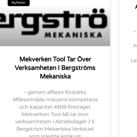
Nyheter
–
M
Mekverken Tool Tar Över
La
Verksamheten I Bergströms
Mekaniska
– genom affären förstärks
Affärsområde Industris kompetens
och kapacitet KB18-företaget
Mekverken Tool AB tar över
verksamheten i Aktiebolaget J E
Bergström Mekaniska Verkstad
som inledde konkurs