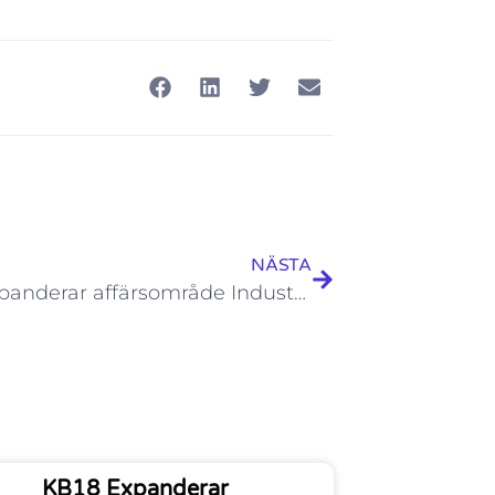
NÄSTA
KB18 expanderar affärsområde Industri med köp av Laxweld
KB18 Expanderar