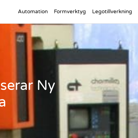
Automation
Formverktyg
Legotillverkning
serar Ny
a